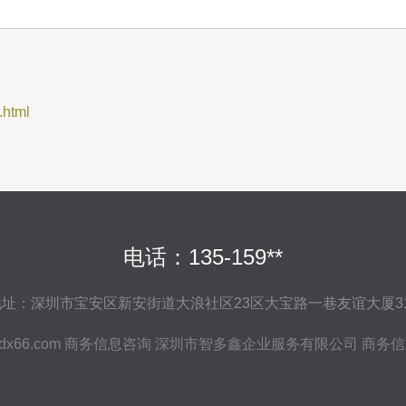
html
电话：135-159**
地址：深圳市宝安区新安街道大浪社区23区大宝路一巷友谊大厦31
dx66.com
商务信息咨询
深圳市智多鑫企业服务有限公司
商务信